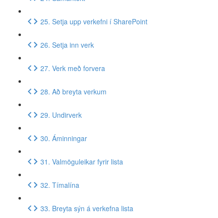
25. Setja upp verkefni í SharePoint
26. Setja inn verk
27. Verk með forvera
28. Að breyta verkum
29. Undirverk
30. Áminningar
31. Valmöguleikar fyrir lista
32. Tímalína
33. Breyta sýn á verkefna lista