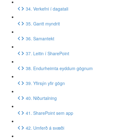
34. Verkefni í dagatali
35. Gantt myndrit
36. Samantekt
37. Leitin í SharePoint
38. Endurheimta eyddum gögnum
39. Yfirsýn yfir gögn
40. Niðurtalning
41. SharePoint sem app
42. Umferð á svæði