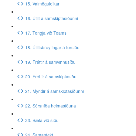
15. Valmöguleikar
16. Útlit á samskiptasíðunni
17. Tengja við Teams
18. Útlitsbreytingar á forsíðu
19. Fréttir á samvinnusíðu
20. Fréttir á samskiptasíðu
21. Myndir á samskiptasíðunni
22. Sérsníða heimasíðuna
23. Bæta við síðu
24. Samantekt