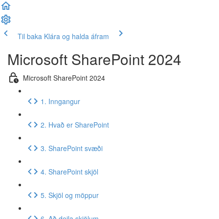
Til baka
Klára og halda áfram
Microsoft SharePoint 2024
Microsoft SharePoint 2024
1. Inngangur
2. Hvað er SharePoint
3. SharePoint svæði
4. SharePoint skjöl
5. Skjöl og möppur
6. Að deila skjölum