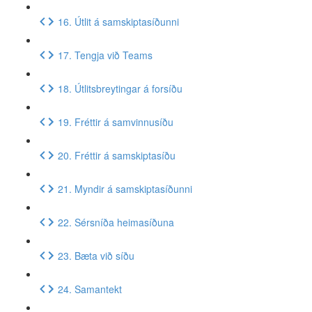
16. Útlit á samskiptasíðunni
17. Tengja við Teams
18. Útlitsbreytingar á forsíðu
19. Fréttir á samvinnusíðu
20. Fréttir á samskiptasíðu
21. Myndir á samskiptasíðunni
22. Sérsníða heimasíðuna
23. Bæta við síðu
24. Samantekt