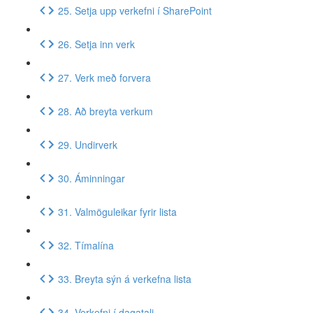
25. Setja upp verkefni í SharePoint
26. Setja inn verk
27. Verk með forvera
28. Að breyta verkum
29. Undirverk
30. Áminningar
31. Valmöguleikar fyrir lista
32. Tímalína
33. Breyta sýn á verkefna lista
34. Verkefni í dagatali