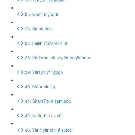
35. Gantt myndrit
36. Samantekt
37. Leitin í SharePoint
38. Endurheimta eyddum gögnum
39. Yfirsýn yfir gögn
40. Niðurtalning
41. SharePoint sem app
42. Umferð á svæði
43. Yfirlit yfir efni á svæði